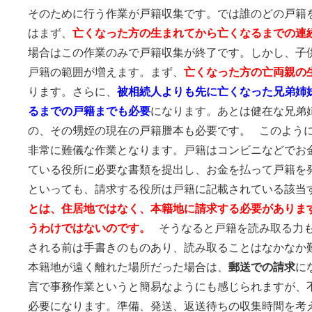
そのために行う作業が戸籍収集です。では誰のどの戸籍
はまず、
亡くなった方の生まれてから亡くなるまでの連
場合はこの作業のみで戸籍収集が終了です。しかし、子
戸籍の範囲が増えます。まず、
亡くなった方の亡両親の
ります。さらに、
被相続人よりも先に亡くなった兄弟姉
るまでの戸籍までも必要
になります。あとは健在な兄弟
の、その甥姪の現在の戸籍謄本も必要です。 このよう
非常に難儀な作業となります。戸籍はコンビニなどでお
ている役所に必要な書類を提出し、お金を払って戸籍を
といっても、請求する役所は戸籍に記載されている該当
とは、住居地ではなく、本籍地に請求する必要がありま
うわけではないのです。
そうなると戸籍を読み取る力も
される前は手書きのものあり、読み取ることはなかなか
本籍地が遠く離れた場所だった場合は、
郵送での請求
に
言で事務作業というと簡易なようにも感じられますが、
必要になります。準備、発送、返送待ちの収集時間を考