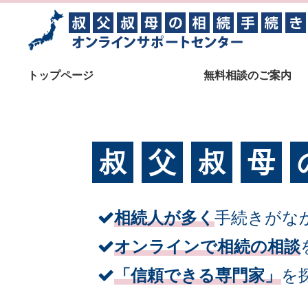
トップページ
無料相談のご案内
叔
父
叔
母
相続人が多く
手続きがな
オンラインで相続の相談
「信頼できる専門家」
を