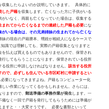
を収集したらよいのか説明していきます。 具体的に
続した戸籍
を収集します。亡くなった方に子供がいる
供がいなく、両親も亡くなっていた場合は、収集する
生まれてから亡くなるまでの連続した戸籍も必要
にな
妹がいる場合は、その兄弟姉妹の生まれてから亡くな
姉妹の現在の戸籍謄本、甥姪が相続人になるケースで
に知識では理解しても、実際の戸籍収集となりますと
金を払えば買えるものでもありませんので、保管され
発行してもらうことになります。保管されている役所
する役所に申請しなければなりません。
該当する役所
すので、必ずしも住んでいる市区町村に申請するとい
必要になってきますよね。戸籍もコンピューター化
難しい作業になってくるかもしれません。さらには、
なりますので、
郵送準備の事務作業が発生
します。一
不備なく一回で戸籍を発行してもらうためには準備が
えますと・・大変そうです。 必要な書類といって