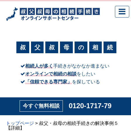
叔
父
叔
母
の
相
続
相続人が多く
手続きがなかなか進まない
オンラインで相続の相談
をしたい
「信頼できる専門家」
を探している
0120-1717-79
今すぐ無料相談
トップページ
>
叔父・叔母の相続手続きの解決事例５
【詳細】