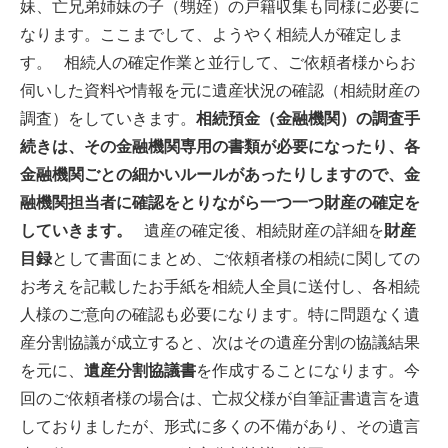
妹、亡兄弟姉妹の子（甥姪）の戸籍収集も同様に必要に
なります。ここまでして、ようやく相続人が確定しま
す。 相続人の確定作業と並行して、ご依頼者様からお
伺いした資料や情報を元に遺産状況の確認（相続財産の
調査）をしていきます。
相続預金（金融機関）の調査手
続きは、その金融機関専用の書類が必要になったり、各
金融機関ごとの細かいルールがあったりしますので、金
融機関担当者に確認をとりながら一つ一つ財産の確定を
していきます。
遺産の確定後、相続財産の詳細を
財産
目録
として書面にまとめ、ご依頼者様の相続に関しての
お考えを記載したお手紙を相続人全員に送付し、各相続
人様のご意向の確認も必要になります。特に問題なく遺
産分割協議が成立すると、次はその遺産分割の協議結果
を元に、
遺産分割協議書
を作成することになります。今
回のご依頼者様の場合は、亡叔父様が自筆証書遺言を遺
しておりましたが、形式に多くの不備があり、その遺言